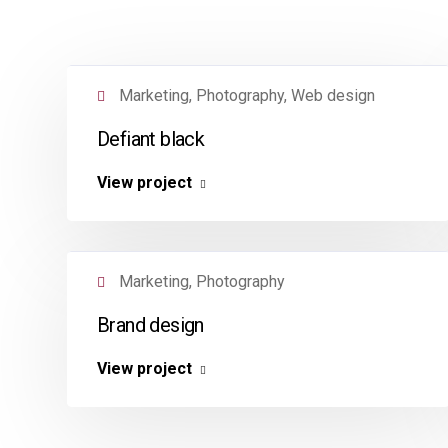
Marketing, Photography, Web design
Defiant black
View project
Marketing, Photography
Brand design
OFICINA
View project
Desde hace 50 años somos el
Avenida Glo
productor de roca fosfórica más
72130
importante en México y
52 (222) 2