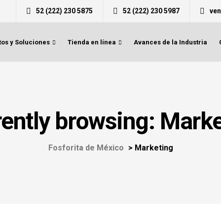
52 (222) 230 5875
52 (222) 230 5987
ve
os y Soluciones
Tienda en línea
Avances de la Industria
ently browsing: Mark
Fosforita de México
>
Marketing