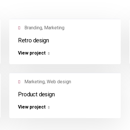
Branding, Marketing
Retro design
View project
Marketing, Web design
Product design
S
CENTRO DE DISTRIBUCION
View project
ria #315, Libertad, Puebla, Pue.
Blvd. Forjadores #7106, Ignacio
Vargas Puebla, Pue. 72120
30 5875
52 (222) 231 9357